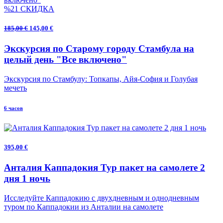
%21 СКИДКА
185,00 €
145,00 €
Экскурсия по Старому городу Стамбула на
целый день "Все включено"
Экскурсия по Стамбулу: Топкапы, Айя-София и Голубая
мечеть
6 часов
395,00 €
Анталия Каппадокия Тур пакет на самолете 2
дня 1 ночь
Исследуйте Каппадокию с двухдневным и однодневным
туром по Каппадокии из Анталии на самолете