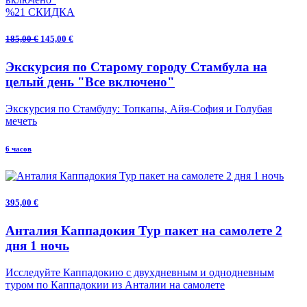
%21 СКИДКА
185,00 €
145,00 €
Экскурсия по Старому городу Стамбула на
целый день "Все включено"
Экскурсия по Стамбулу: Топкапы, Айя-София и Голубая
мечеть
6 часов
395,00 €
Анталия Каппадокия Тур пакет на самолете 2
дня 1 ночь
Исследуйте Каппадокию с двухдневным и однодневным
туром по Каппадокии из Анталии на самолете