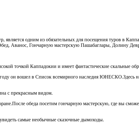
р, является одним из обязательных для посещения туров в Капп
бед, Аванос, Гончарную мастерскую Пашабаглары, Долину Девр
ысокой точкой Каппадокии и имеет фантастические скальные обр
году он вошел в Список всемирного наследия ЮНЕСКО.Здесь на
ина с прекрасным видом.
оране.После обеда посетим гончарную мастерскую, где вы сможет
 увидеть самые необычные сказочные дымоходы.